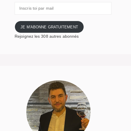
Inscris
toi
par
mail
JE M'ABONNE GRATUITEMENT
Rejoignez les 308 autres abonnés