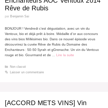
Enchanteurs AOC Ventoux 2014
Rêve de Rubis
par
Benjamin Sai
BONJOUR ! Vendredi c’est dégustation, avec un vin du
Ventoux, bio et déjà prêt à boire. Médaille d’or aux concours
des vins bios Millésimes bio. Dans ce nouvel épisode vous
découvrirez la cuvée Rêve de Rubis du Domaine des
Enchanteurs : 50-50 Syrah et gGrenache. Un vin du Ventoux
rouge et bio. Gourmand et de …
Lire la suite
Catégories
Non classé
Laisser un commentaire
[ACCORD METS VINS] Vin