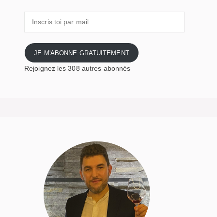
Inscris
toi
par
mail
JE M'ABONNE GRATUITEMENT
Rejoignez les 308 autres abonnés