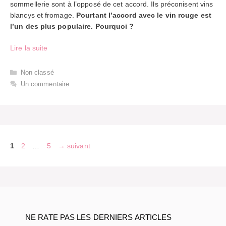
sommellerie sont à l’opposé de cet accord. Ils préconisent vins
blancys et fromage.
Pourtant l’accord avec le vin rouge est
l’un des plus populaire. Pourquoi ?
Lire la suite
Catégories
Non classé
Un commentaire
Page
Page
Page
1
2
…
5
→
suivant
NE RATE PAS LES DERNIERS ARTICLES