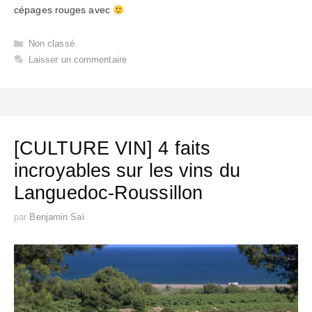
cépages rouges avec
Catégories
Non classé
Laisser un commentaire
[CULTURE VIN] 4 faits
incroyables sur les vins du
Languedoc-Roussillon
par
Benjamin Sai