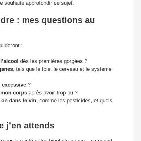
je souhaite approfondir ce sujet.
dre : mes questions au
uideront :
 l’alcool
dès les premières gorgées ?
ganes
, tels que le foie, le cerveau et le système
 excessive
?
 mon corps
après avoir trop bu ?
on dans le vin,
comme les pesticides, et quels
e j’en attends
 sur la santé et les bienfaits du vin ; le second