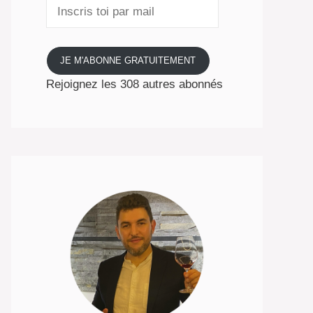
Inscris
toi
par
mail
JE M'ABONNE GRATUITEMENT
Rejoignez les 308 autres abonnés