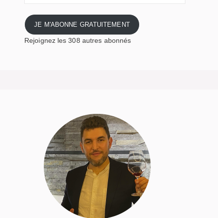
par
mail
JE M'ABONNE GRATUITEMENT
Rejoignez les 308 autres abonnés