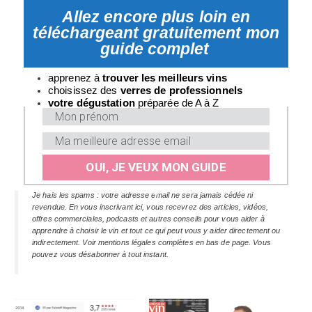
Allez encore plus loin en
téléchargeant gratuitement mon
guide complet
apprenez à
trouver les meilleurs vins
choisissez des
verres
de professionnels
v
otre dégustation
préparée de A à Z
OUI, JE VEUX MON GUIDE
Je hais les spams : votre adresse email ne sera jamais cédée ni
revendue. En vous inscrivant ici, vous recevrez des articles, vidéos,
offres commerciales, podcasts et autres conseils pour vous aider à
apprendre à choisir le vin et tout ce qui peut vous y aider directement ou
indirectement. Voir mentions légales complètes en bas de page. Vous
pouvez vous désabonner à tout instant.