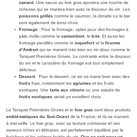
canard
. Une sauce au foie gras ajoutera une touche de
richesse qui se mariera bien avec la douceur du vin. Les
poissons grillés
comme le saumon, la dorade ou le bar
sont également de bons choix.
Fromage
: Pour le fromage, optez pour des fromages à
pâte molle comme le
camembert
, le
brie
. Et aussi les
fromage persillés comme le
roquefort
et la
fourme
d’Ambert
qui se marient très bien au vin doux comme le
Tariquet Premières Grives. Le contraste entre la douceur
du vin et le caractère du fromage est tout simplement
délicieux.
Dessert
: Pour le dessert, ce vin se marie bien avec des
fruits
frais, notamment les
agrumes
et les fruits
exotiques. Une
tarte aux citrons
ou une salade de
fruits exotiques
serait un excellent choix.
Le Tariquet Premières Grives et le
foie gras
sont deux produits
emblématiques du Sud-Ouest
de la France, et ils se marient
à merveille. Le foie gras, avec sa texture crémeuse et ses
saveurs riches et délicates, est parfaitement équilibré par la
fraîcheur et les arômes fruités du vin.
Que ce soit pour un