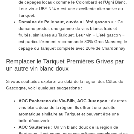
de cépages locaux comme le Colombard et l’Ugni Blanc.
Leur vin « UBY N°4 » est une excellente alternative au
Tariquet.
Domaine de Pellehaut,
cuvée
« L’été gascon »
: Ce
domaine produit une gamme de vins blancs frais et
fruités, similaires au Tariquet. Leur vin « L’été gascon »
est particulièrement recommandé 80% Gros Manseng le
cépage du Tariquet complété avec 20% de Chardonnay
Remplacer le Tariquet Premières Grives par
un autre vin blanc doux
Si vous souhaitez explorer au-delà de la région des Côtes de
Gascogne, voici quelques suggestions :
AOC
Pacherenc du Vic-Bilh, AOC Jurançon
: d’autres
vins blanc doux de la région. Ils offrent une palette
aromatique similaire au Tariquet et peuvent être une
belle découverte.
AOC
Sauternes
: Un vin blanc doux de la région de
Bordeaux. Il est connu pour ses arômes complexes et sa