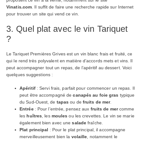
proposent ce vin à la vente, notamment sur le site
Vinatis.com
. Il suffit de faire une recherche rapide sur Internet
pour trouver un site qui vend ce vin.
3. Quel plat avec le vin Tariquet
?
Le Tariquet Premières Grives est un vin blanc frais et fruité, ce
qui le rend très polyvalent en matière d’accords mets et vins. Il
peut accompagner tout un repas, de l’apéritif au dessert. Voici
quelques suggestions :
Apéritif
: Servi frais, parfait pour commencer un repas. Il
peut être accompagné de
canapés au foie gras
typique
du Sud-Ouest, de
tapas
ou de
fruits de mer
.
Entrée
: Pour l’entrée, pensez aux
fruits de mer
comme
les
huîtres
, les
moules
ou les crevettes. Le vin se marie
également bien avec une
salade
fraîche.
Plat principal
: Pour le plat principal, il accompagne
merveilleusement bien la
volaille
, notamment le