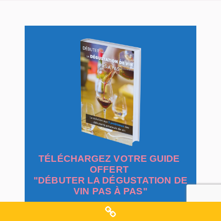
TÉLÉCHARGEZ VOTRE GUIDE
OFFERT
"DÉBUTER LA DÉGUSTATION DE
VIN PAS À PAS"
et débarrassez-vous des 3 problèmes
des débutants en dégustation