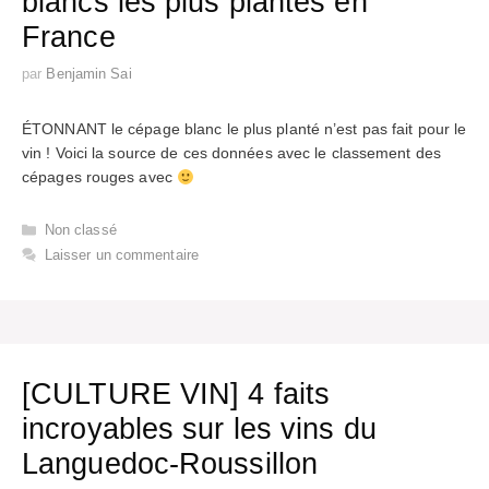
blancs les plus plantés en
France
par
Benjamin Sai
ÉTONNANT le cépage blanc le plus planté n’est pas fait pour le
vin ! Voici la source de ces données avec le classement des
cépages rouges avec
Catégories
Non classé
Laisser un commentaire
[CULTURE VIN] 4 faits
incroyables sur les vins du
Languedoc-Roussillon