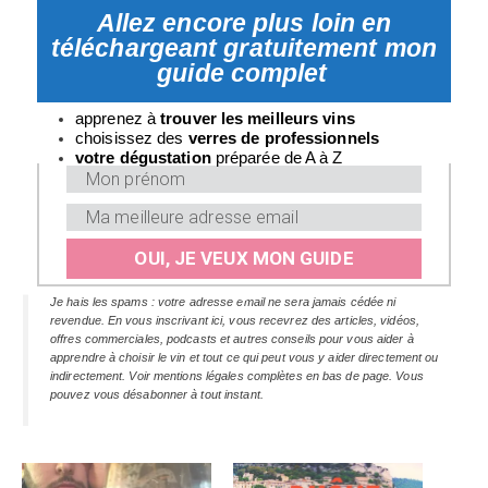
Allez encore plus loin en
téléchargeant gratuitement mon
guide complet
apprenez à
trouver les meilleurs vins
choisissez des
verres
de professionnels
v
otre dégustation
préparée de A à Z
OUI, JE VEUX MON GUIDE
Je hais les spams : votre adresse email ne sera jamais cédée ni
revendue. En vous inscrivant ici, vous recevrez des articles, vidéos,
offres commerciales, podcasts et autres conseils pour vous aider à
apprendre à choisir le vin et tout ce qui peut vous y aider directement ou
indirectement. Voir mentions légales complètes en bas de page. Vous
pouvez vous désabonner à tout instant.