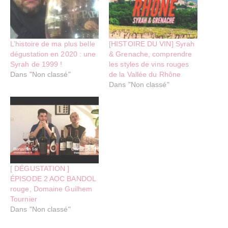
L’histoire de ma plus belle
[HISTOIRE DU VIN] Syrah
dégustation en 2020 : une
& Grenache, comprendre
Syrah de 1999 !
les styles de vins rouges
Dans "Non classé"
de la Vallée du Rhône
Dans "Non classé"
[ DÉGUSTATION ]
ÉPISODE 2 AOC BANDOL
rouge, Domaine Guilhem
Tournier
Dans "Non classé"