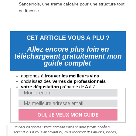
Sancerrois, une trame calcaire pour une structure tout
en finesse.
CET ARTICLE VOUS A PLU ?
Allez encore plus loin en
téléchargeant gratuitement mon
guide complet
apprenez à
trouver les meilleurs vins
choisissez des
verres
de professionnels
v
otre dégustation
préparée de A à Z
OUI, JE VEUX MON GUIDE
Je hais les spams : votre adresse email ne sera jamais cédée ni
revendue. En vous inscrivant ici, vous recevrez des articles, vidéos,