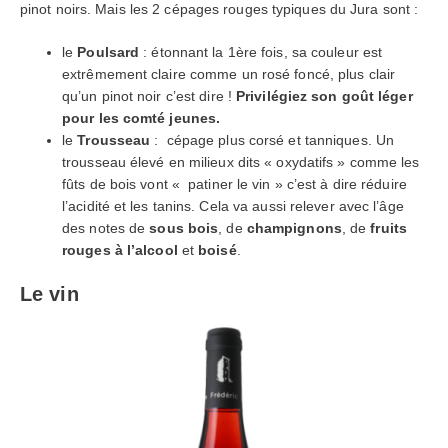
Et débarrassez-vous des 3 problèmes des débutants en
pinot noirs. Mais les 2 cépages rouges typiques du Jura sont :
dégustation
le
Poulsard
: étonnant la 1ère fois, sa couleur est
extrêmement claire comme un rosé foncé, plus clair
qu’un pinot noir c’est dire !
Privilégiez son goût léger
pour les comté jeunes.
le
Trousseau
: cépage plus corsé et tanniques. Un
> Oui, je veux mon guide
trousseau élevé en milieux dits « oxydatifs » comme les
fûts de bois vont « patiner le vin » c’est à dire réduire
Je hais les spams : votre adresse email ne sera jamais cédée ni
l’acidité et les tanins. Cela va aussi relever avec l’âge
revendue. En vous inscrivant ici, vous recevrez des articles, vidéos,
offres commerciales, podcasts et autres conseils pour vous aider à
des notes de
sous bois
, de
champignons
, de
fruits
choisir le vin et tout ce qui peut vous y aider directement ou
rouges
à l’alcool
et
boisé
.
indirectement. Voir mentions légales complètes en bas de page. Vous
pouvez vous désabonner à tout instant.
Le vin