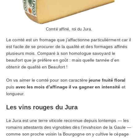
Comté affiné, roi du Jura.
Le comté est un fromage que j’affactionne particulièrment car il
est facile de se procurer de la qualité et des formages affinés
plusieurs mois. Comparé à son homologue savoyard le
beaufort que je prèfère en goût : mais quelle tannée d’en
obtenir de qualité en Beaufort !
On va aimer le comté pour son caractère
jeune
fruité
floral
puis
avec les mois d’affinage il va gagner en intensité
et
longueur.
Les vins rouges du Jura
TÉLÉCHARGEZ VOTRE GUIDE OFFERT
Le Jura est une terre viticole reconnue depuis lontemps — les
"DÉGUSTEZ & APPRÉCIEZ
romains attestants des vignobles dès l’invahsion de la Gaule —
LE VIN COMME UN PRO" !
comme son proche voisin la Bourgogne on y cultive le cépage