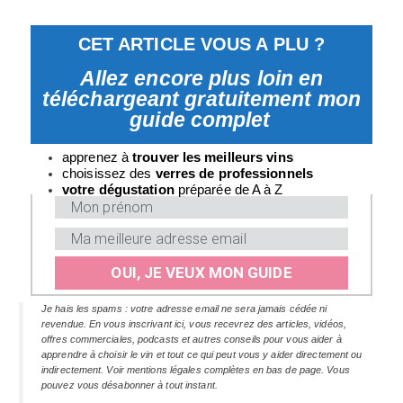
CET ARTICLE VOUS A PLU ?
Allez encore plus loin en
téléchargeant gratuitement mon
guide complet
apprenez à
trouver les meilleurs vins
choisissez des
verres
de professionnels
v
otre dégustation
préparée de A à Z
OUI, JE VEUX MON GUIDE
Je hais les spams : votre adresse email ne sera jamais cédée ni
revendue. En vous inscrivant ici, vous recevrez des articles, vidéos,
offres commerciales, podcasts et autres conseils pour vous aider à
apprendre à choisir le vin et tout ce qui peut vous y aider directement ou
indirectement. Voir mentions légales complètes en bas de page. Vous
pouvez vous désabonner à tout instant.