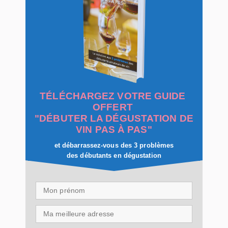
TÉLÉCHARGEZ VOTRE GUIDE
OFFERT
"DÉBUTER LA DÉGUSTATION DE
VIN PAS À PAS"
et débarrassez-vous des 3 problèmes
des débutants en dégustation