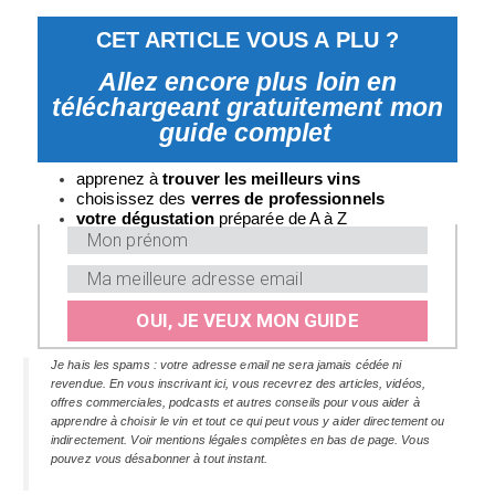
CET ARTICLE VOUS A PLU ?
Allez encore plus loin en
téléchargeant gratuitement mon
guide complet
apprenez à
trouver les meilleurs vins
choisissez des
verres
de professionnels
v
otre dégustation
préparée de A à Z
OUI, JE VEUX MON GUIDE
Je hais les spams : votre adresse email ne sera jamais cédée ni
revendue. En vous inscrivant ici, vous recevrez des articles, vidéos,
offres commerciales, podcasts et autres conseils pour vous aider à
apprendre à choisir le vin et tout ce qui peut vous y aider directement ou
indirectement. Voir mentions légales complètes en bas de page. Vous
pouvez vous désabonner à tout instant.