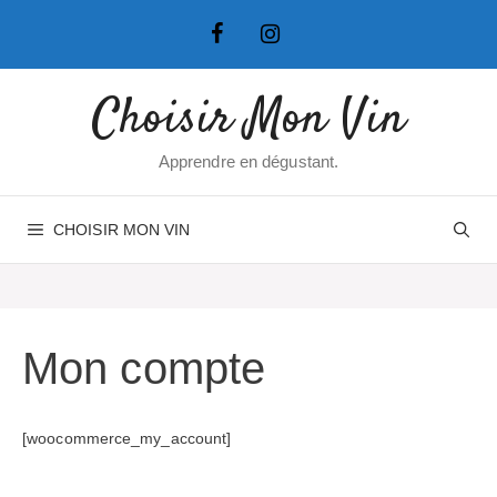
Aller
au
contenu
Choisir Mon Vin
Apprendre en dégustant.
CHOISIR MON VIN
Mon compte
[woocommerce_my_account]