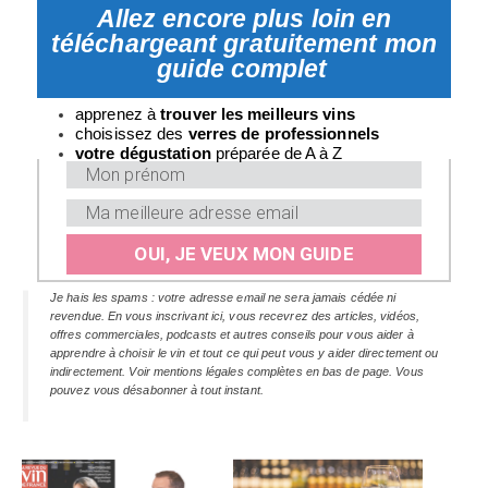
Allez encore plus loin en
téléchargeant gratuitement mon
guide complet
apprenez à
trouver les meilleurs vins
choisissez des
verres
de professionnels
v
otre dégustation
préparée de A à Z
OUI, JE VEUX MON GUIDE
Je hais les spams : votre adresse email ne sera jamais cédée ni
revendue. En vous inscrivant ici, vous recevrez des articles, vidéos,
offres commerciales, podcasts et autres conseils pour vous aider à
apprendre à choisir le vin et tout ce qui peut vous y aider directement ou
indirectement. Voir mentions légales complètes en bas de page. Vous
pouvez vous désabonner à tout instant.