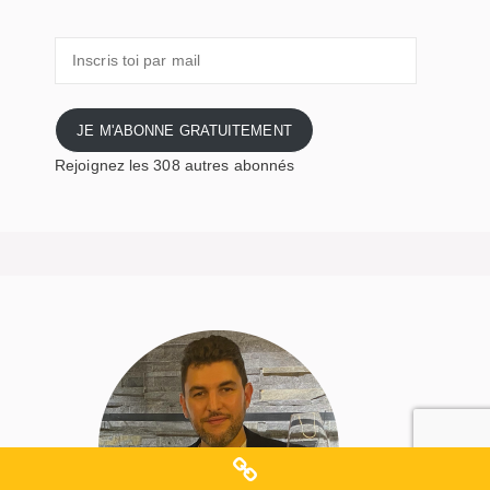
Inscris
toi
par
mail
JE M'ABONNE GRATUITEMENT
Rejoignez les 308 autres abonnés