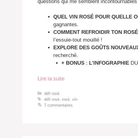
questions qui me semblent incontournables 
QUEL VIN ROSÉ POUR QUELLE 
gagnantes.
COMMENT REFROIDIR TON ROSÉ
l’essuie-tout mouillé !
EXPLORE DES GOÛTS NOUVEAU
recherché.
+ BONUS
:
L’INFOGRAPHIE
DU 
Lire la suite
Catégories
défi rosé
Étiquettes
défi rosé
,
rosé
,
vin
7 commentaires