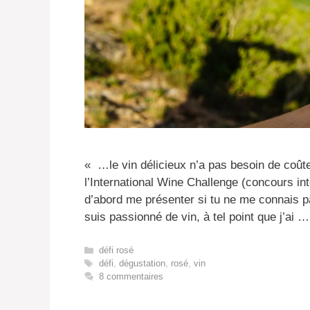
« …le vin délicieux n’a pas besoin de coût
l’International Wine Challenge (concours inte
d’abord me présenter si tu ne me connais pa
suis passionné de vin, à tel point que j’ai 
Catégories
défi rosé
Étiquettes
défi
,
dégustation
,
rosé
,
vin
8 commentaires