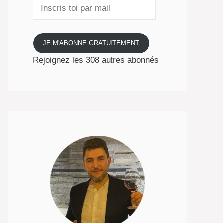
Inscris
toi
par
mail
JE M'ABONNE GRATUITEMENT
Rejoignez les 308 autres abonnés