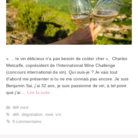
« …le vin délicieux n’a pas besoin de coûter cher », Charles
Metcalfe, coprésident de l’International Wine Challenge
(concours international de vin). Qui suis-je ? Je vais tout
d’abord me présenter si tu ne me connais pas encore. Je suis
Benjamin Sai, j’ai 32 ans, je suis passionné de vin, à tel point
que j’ai …
Lire la suite
Catégories
défi rosé
Étiquettes
défi
,
dégustation
,
rosé
,
vin
8 commentaires