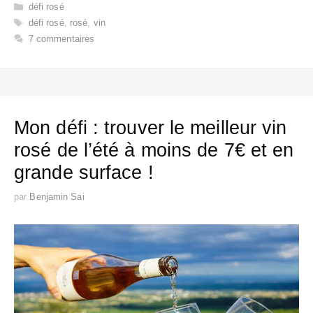
Catégories
défi rosé
Étiquettes
défi rosé
,
rosé
,
vin
7 commentaires
Mon défi : trouver le meilleur vin
rosé de l’été à moins de 7€ et en
grande surface !
par
Benjamin Sai