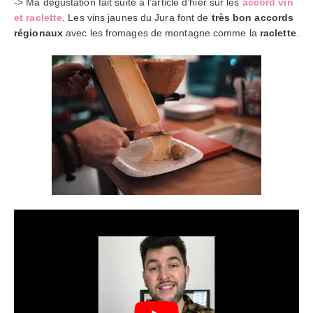
-> Ma dégustation fait suite à l’article d’hier sur les
accord vin
et raclette
. Les vins jaunes du Jura font de
très bon accords
régionaux
avec les fromages de montagne comme la
raclette
.