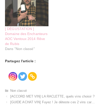
[ DÉGUSTATION ]
Domaine des Enchanteurs
AOC Ventoux 2014 Rêve
de Rubis
Dans "Non classé"
Partagez l'article :
Catégories
Non classé
[ACCORD MET VIN] LA RACLETTE, quels vins choisir ?
[GUIDE ACHAT VIN] Fuyez ! Je déteste ces 2 vins car…