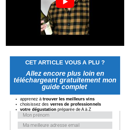
CET ARTICLE VOUS A PLU ?
Allez encore plus loin en
téléchargeant gratuitement mon
guide complet
apprenez à
trouver les meilleurs vins
choisissez des
verres
de professionnels
v
otre dégustation
préparée de A à Z