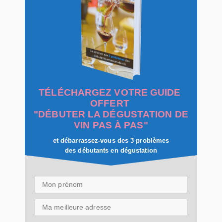
TÉLÉCHARGEZ VOTRE GUIDE
OFFERT
"DÉBUTER LA DÉGUSTATION DE
VIN PAS À PAS"
et débarrassez-vous des 3 problèmes
des débutants en dégustation