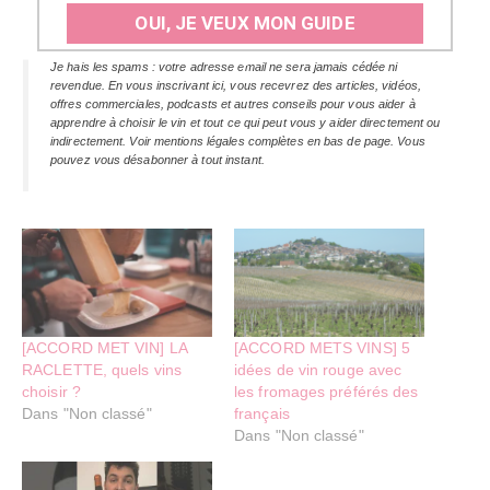
OUI, JE VEUX MON GUIDE
Je hais les spams : votre adresse email ne sera jamais cédée ni
revendue. En vous inscrivant ici, vous recevrez des articles, vidéos,
offres commerciales, podcasts et autres conseils pour vous aider à
apprendre à choisir le vin et tout ce qui peut vous y aider directement ou
indirectement. Voir mentions légales complètes en bas de page. Vous
pouvez vous désabonner à tout instant.
[ACCORD MET VIN] LA
[ACCORD METS VINS] 5
RACLETTE, quels vins
idées de vin rouge avec
choisir ?
les fromages préférés des
Dans "Non classé"
français
Dans "Non classé"