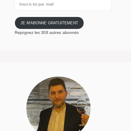
Inscris
toi
par
mail
JE M'ABONNE GRATUITEMENT
Rejoignez les 308 autres abonnés