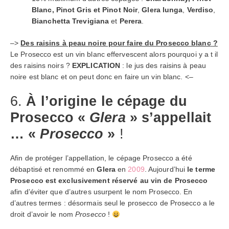
Blanc
,
Pinot Gris
et
Pinot Noir
,
Glera
lunga
,
Verdiso
,
Bianchetta
Trevigiana
et
Perera
.
–>
Des raisins à peau noire pour faire du Prosecco blanc
?
Le Prosecco est un vin blanc effervescent alors pourquoi y a t il
des raisins noirs ?
EXPLICATION
: le jus des raisins à peau
noire est blanc et on peut donc en faire un vin blanc. <–
6.
À l’origine l
e cépage du
Prosecco «
Glera
» s’appellait
… «
Prosecco
»
!
Afin de protéger l’appellation, le cépage Prosecco a été
débaptisé et renommé en
Glera
en
2009
. Aujourd’hui
le terme
Prosecco est exclusivement réservé au vin de Prosecco
afin d’éviter que d’autres usurpent le nom Prosecco. En
d’autres termes : désormais seul le prosecco de Prosecco a le
droit d’avoir le nom
Prosecco
!