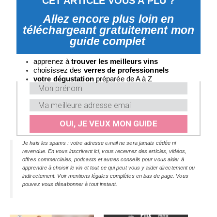
CET ARTICLE VOUS A PLU ?
Allez encore plus loin en
téléchargeant gratuitement mon
guide complet
apprenez à
trouver les meilleurs vins
choisissez des
verres
de professionnels
v
otre dégustation
préparée de A à Z
OUI, JE VEUX MON GUIDE
Je hais les spams : votre adresse email ne sera jamais cédée ni
revendue. En vous inscrivant ici, vous recevrez des articles, vidéos,
offres commerciales, podcasts et autres conseils pour vous aider à
apprendre à choisir le vin et tout ce qui peut vous y aider directement ou
indirectement. Voir mentions légales complètes en bas de page. Vous
pouvez vous désabonner à tout instant.