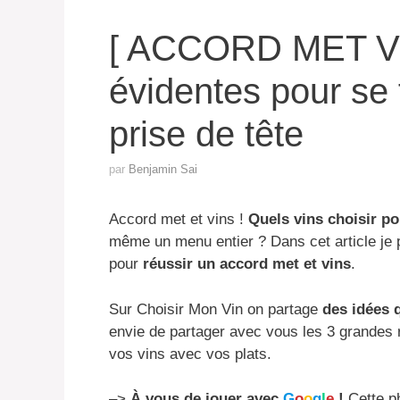
[ ACCORD MET VIN
évidentes pour se f
prise de tête
par
Benjamin Sai
Accord met et vins !
Quels vins choisir p
même un menu entier ? Dans cet article je
pour
réussir un accord met et vins
.
Sur Choisir Mon Vin on partage
des idées q
envie de partager avec vous les 3 grandes 
vos vins avec vos plats.
–>
À vous de jouer avec
G
o
o
g
l
e
!
Cette p