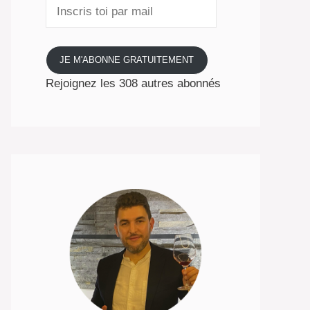
Inscris
toi
par
mail
JE M'ABONNE GRATUITEMENT
Rejoignez les 308 autres abonnés