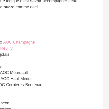
tte logique c’est savoir accompagner cette
le sucre
comme ceci.
ex
AOC Champagne
Reuilly
jolais
s
x AOC Meursault
ex AOC Haut-Médoc
AOC Corbières-Boutenac
ançon