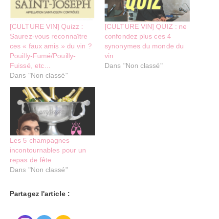
[CULTURE VIN] Quizz :
[CULTURE VIN] QUIZ : ne
Saurez-vous reconnaître
confondez plus ces 4
ces « faux amis » du vin ?
synonymes du monde du
Pouilly-Fumé/Pouilly-
vin
Fuissé, etc…
Dans "Non classé"
Dans "Non classé"
Les 5 champagnes
incontournables pour un
repas de fête
Dans "Non classé"
Partagez l'article :