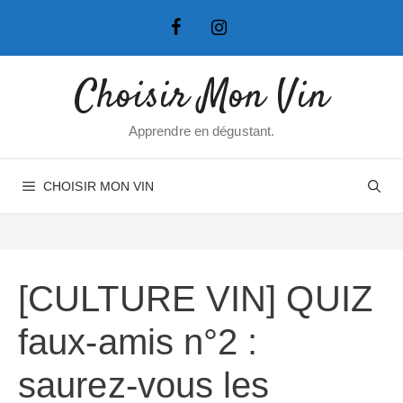
Aller
au
contenu
Choisir Mon Vin
Apprendre en dégustant.
CHOISIR MON VIN
[CULTURE VIN] QUIZ
faux-amis n°2 :
saurez-vous les