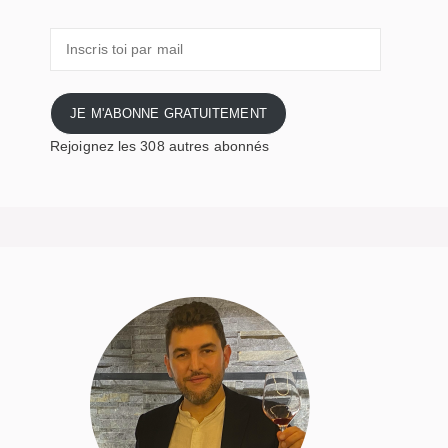
Inscris
toi
par
mail
JE M'ABONNE GRATUITEMENT
Rejoignez les 308 autres abonnés